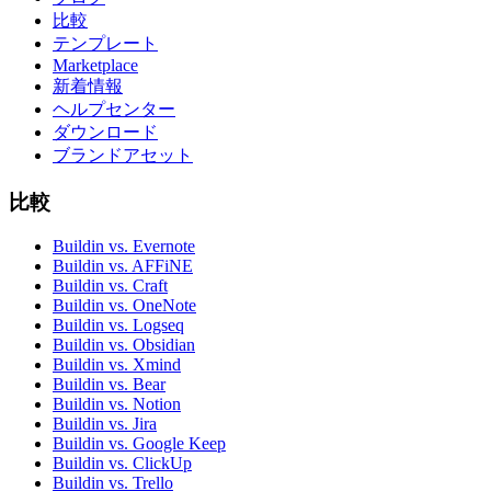
比較
テンプレート
Marketplace
新着情報
ヘルプセンター
ダウンロード
ブランドアセット
比較
Buildin vs. Evernote
Buildin vs. AFFiNE
Buildin vs. Craft
Buildin vs. OneNote
Buildin vs. Logseq
Buildin vs. Obsidian
Buildin vs. Xmind
Buildin vs. Bear
Buildin vs. Notion
Buildin vs. Jira
Buildin vs. Google Keep
Buildin vs. ClickUp
Buildin vs. Trello