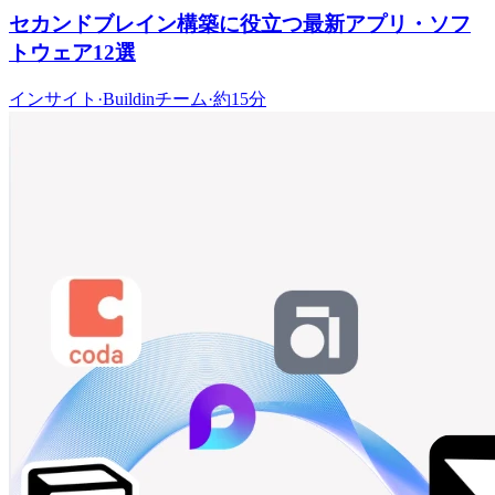
セカンドブレイン構築に役立つ最新アプリ・ソフ
トウェア12選
インサイト
·
Buildinチーム
·
約15分