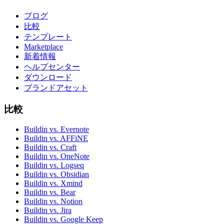
ブログ
比較
テンプレート
Marketplace
新着情報
ヘルプセンター
ダウンロード
ブランドアセット
比較
Buildin vs. Evernote
Buildin vs. AFFiNE
Buildin vs. Craft
Buildin vs. OneNote
Buildin vs. Logseq
Buildin vs. Obsidian
Buildin vs. Xmind
Buildin vs. Bear
Buildin vs. Notion
Buildin vs. Jira
Buildin vs. Google Keep