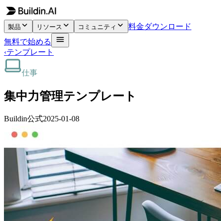
料金
ダウンロード
製品
リソース
コミュニティ
無料で始める
‹
テンプレート
仕事
集中力管理テンプレート
Buildin公式
2025-01-08