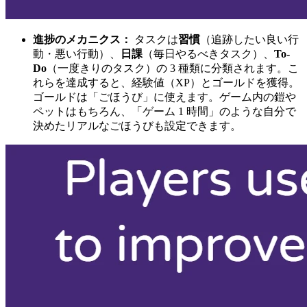
進捗のメカニクス：
タスクは
習慣
（追跡したい良い行
動・悪い行動）、
日課
（毎日やるべきタスク）、
To-
Do
（一度きりのタスク）の 3 種類に分類されます。こ
れらを達成すると、経験値（XP）とゴールドを獲得。
ゴールドは「ごほうび」に使えます。ゲーム内の鎧や
ペットはもちろん、「ゲーム 1 時間」のような自分で
決めたリアルなごほうびも設定できます。