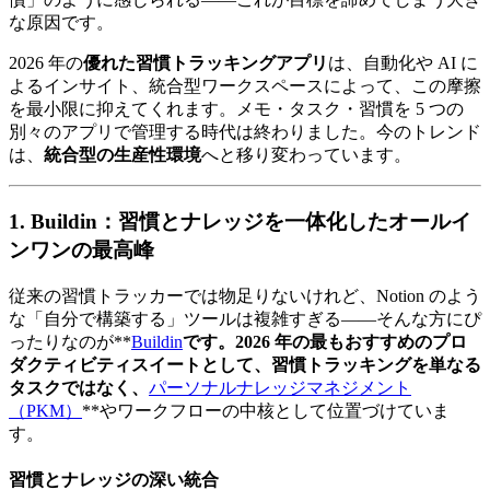
な原因です。
2026 年の
優れた習慣トラッキングアプリ
は、自動化や AI に
よるインサイト、統合型ワークスペースによって、この摩擦
を最小限に抑えてくれます。メモ・タスク・習慣を 5 つの
別々のアプリで管理する時代は終わりました。今のトレンド
は、
統合型の生産性環境
へと移り変わっています。
1. Buildin：習慣とナレッジを一体化したオールイ
ンワンの最高峰
従来の習慣トラッカーでは物足りないけれど、Notion のよう
な「自分で構築する」ツールは複雑すぎる――そんな方にぴ
ったりなのが**
Buildin
です。2026 年の最もおすすめのプロ
ダクティビティスイートとして、習慣トラッキングを単なる
タスクではなく、
パーソナルナレッジマネジメント
（PKM）
**やワークフローの中核として位置づけていま
す。
習慣とナレッジの深い統合