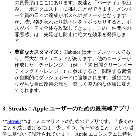
の真骨頂はここにあります。友達と「パーティ」を組
み、「ボスクエスト」に挑むことができます。メンバ
ー全員の日々の達成がボスへのダメージとなります
が、洗い物を忘れたり筋トレをサボったりすると、ボ
スがパーティ全体を攻撃してきます。この「仲間への
罪悪感」は、先延ばし防止に絶大な効果を発揮しま
す。
豊富なカスタマイズ：
Habitica はオープンソースであ
り、巨大なコミュニティがあります。他のユーザーが
作成した「チャレンジ」（例：「30 日間クリーンイー
ティングチャレンジ」）に参加すると、関連する習慣
が自動的にダッシュボードに追加されます。孤独にな
りがちな自己改善の旅を、楽しく協力的な体験に変え
てくれます。
3. Streaks：Apple ユーザーのための最高峰アプリ
**
Streaks
**は、ミニマリストのためのアプリです。「多くの
ことを成し遂げるには、少しずつ、毎日やること」という哲
学に基づいて設計されています。Apple エコシステムに特化