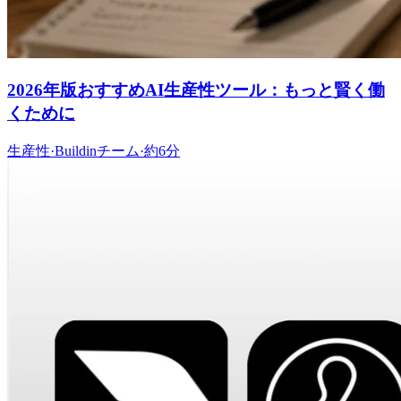
2026年版おすすめAI生産性ツール：もっと賢く働
くために
生産性
·
Buildinチーム
·
約6分