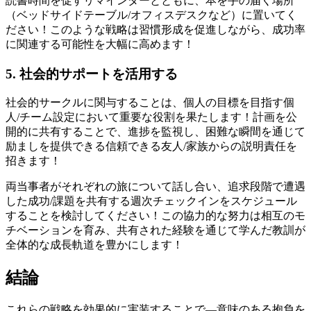
読書時間を促すリマインダーとともに、本を手の届く場所
（ベッドサイドテーブル/オフィスデスクなど）に置いてく
ださい！このような戦略は習慣形成を促進しながら、成功率
に関連する可能性を大幅に高めます！
5. 社会的サポートを活用する
社会的サークルに関与することは、個人の目標を目指す個
人/チーム設定において重要な役割を果たします！計画を公
開的に共有することで、進捗を監視し、困難な瞬間を通じて
励ましを提供できる信頼できる友人/家族からの説明責任を
招きます！
両当事者がそれぞれの旅について話し合い、追求段階で遭遇
した成功/課題を共有する週次チェックインをスケジュール
することを検討してください！この協力的な努力は相互のモ
チベーションを育み、共有された経験を通じて学んだ教訓が
全体的な成長軌道を豊かにします！
結論
これらの戦略を効果的に実装することで—意味のある抱負を