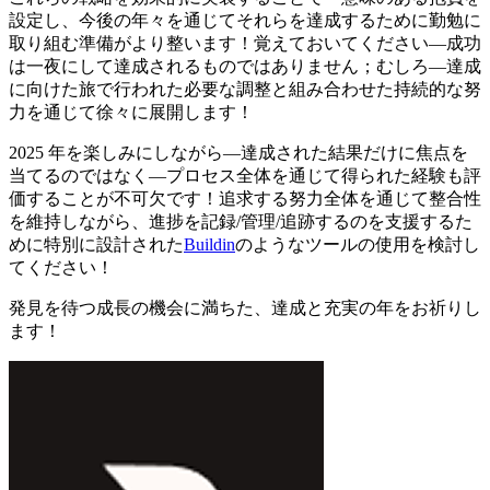
設定し、今後の年々を通じてそれらを達成するために勤勉に
取り組む準備がより整います！覚えておいてください—成功
は一夜にして達成されるものではありません；むしろ—達成
に向けた旅で行われた必要な調整と組み合わせた持続的な努
力を通じて徐々に展開します！
2025 年を楽しみにしながら—達成された結果だけに焦点を
当てるのではなく—プロセス全体を通じて得られた経験も評
価することが不可欠です！追求する努力全体を通じて整合性
を維持しながら、進捗を記録/管理/追跡するのを支援するた
めに特別に設計された
Buildin
のようなツールの使用を検討し
てください！
発見を待つ成長の機会に満ちた、達成と充実の年をお祈りし
ます！