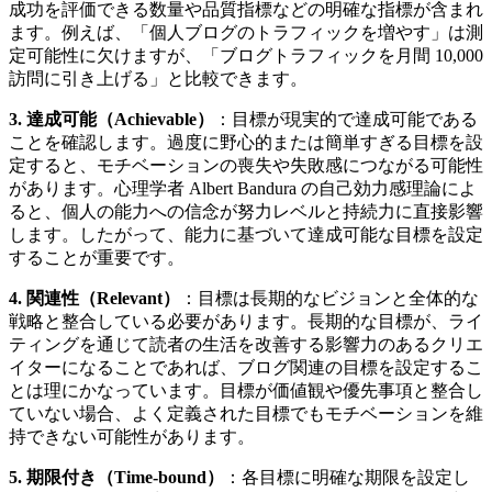
成功を評価できる数量や品質指標などの明確な指標が含まれ
ます。例えば、「個人ブログのトラフィックを増やす」は測
定可能性に欠けますが、「ブログトラフィックを月間 10,000
訪問に引き上げる」と比較できます。
3. 達成可能（Achievable）
：目標が現実的で達成可能である
ことを確認します。過度に野心的または簡単すぎる目標を設
定すると、モチベーションの喪失や失敗感につながる可能性
があります。心理学者 Albert Bandura の自己効力感理論によ
ると、個人の能力への信念が努力レベルと持続力に直接影響
します。したがって、能力に基づいて達成可能な目標を設定
することが重要です。
4. 関連性（Relevant）
：目標は長期的なビジョンと全体的な
戦略と整合している必要があります。長期的な目標が、ライ
ティングを通じて読者の生活を改善する影響力のあるクリエ
イターになることであれば、ブログ関連の目標を設定するこ
とは理にかなっています。目標が価値観や優先事項と整合し
ていない場合、よく定義された目標でもモチベーションを維
持できない可能性があります。
5. 期限付き（Time-bound）
：各目標に明確な期限を設定し