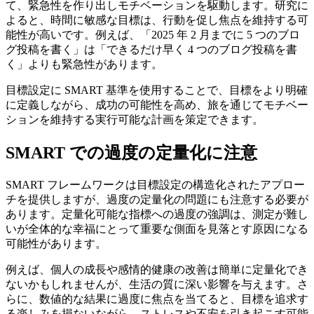
て、緊急性を作り出しモチベーションを駆動します。研究に
よると、時間に敏感な目標は、行動を促し焦点を維持する可
能性が高いです。例えば、「2025 年 2 月までに 5 つのブロ
グ投稿を書く」は「できるだけ早く 4 つのブログ投稿を書
く」よりも緊急性があります。
目標設定に SMART 基準を使用することで、目標をより明確
に定義しながら、成功の可能性を高め、旅を通じてモチベー
ションを維持する実行可能な計画を策定できます。
SMART での過度の定量化に注意
SMART フレームワークは目標設定の構造化されたアプロー
チを提供しますが、過度の定量化の問題にも注意する必要が
あります。定量化可能な指標への過度の強調は、測定が難し
いが全体的な幸福にとって重要な側面を見落とす原因になる
可能性があります。
例えば、個人の成長や感情的健康の改善は簡単に定量化でき
ないかもしれませんが、生活の質に深い影響を与えます。さ
らに、数値的な結果に過度に焦点を当てると、目標を追求す
る楽しみを損ないながら、ストレスや不安を引き起こす可能