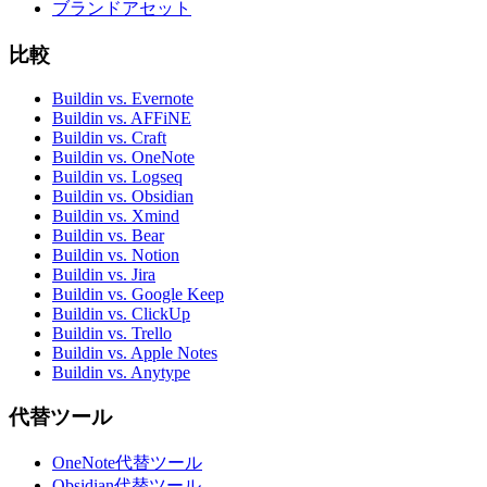
ブランドアセット
比較
Buildin vs. Evernote
Buildin vs. AFFiNE
Buildin vs. Craft
Buildin vs. OneNote
Buildin vs. Logseq
Buildin vs. Obsidian
Buildin vs. Xmind
Buildin vs. Bear
Buildin vs. Notion
Buildin vs. Jira
Buildin vs. Google Keep
Buildin vs. ClickUp
Buildin vs. Trello
Buildin vs. Apple Notes
Buildin vs. Anytype
代替ツール
OneNote代替ツール
Obsidian代替ツール