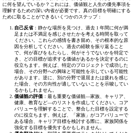
に何を望んでいるか？これには、価値観と人生の優先事項を
理解するための深い内省が必要です。真の目標を明確にする
ために取ることができるいくつかのステップ：
自己反省
：静かな場所を見つけ、過去 1 年間に何が満
足または不満足を感じさせたかを考える時間を取って
ください。これらの感情を書き留め、その根本的な原
因を分析してください。過去の経験を振り返ること
で、何が喜びをもたらし、何がそうでないかを特定で
き、どの目標が追求する価値があるかを決定するのに
役立ちます。例えば、特定のプロジェクトで成功した
場合、その分野への興味と可能性を示している可能性
があります。逆に、別の分野で退屈または疲れを感じ
た場合、その方向性が適していないことを示唆してい
るかもしれません。
価値観の評価
：最も重要な価値観—家族、キャリア、
健康、教育など—のリストを作成してください。コア
バリューを理解することで、整合した目標を設定する
のに役立ちます。例えば、「家族」がコアバリューで
ある場合、キャリア目標を検討する際に、家族関係を
強化する目標を優先するかもしれません。