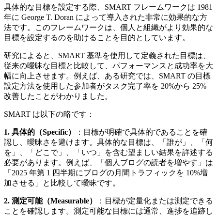
具体的な目標を設定する際、SMART フレームワークは 1981
年に George T. Doran によって導入された非常に効果的な方
法です。このフレームワークは、個人と組織がより効果的な
目標を設定するのを助けることを目的としています。
研究によると、SMART 基準を使用して定義された目標は、
従来の曖昧な目標と比較して、パフォーマンスと成功率を大
幅に向上させます。例えば、ある研究では、SMART の目標
設定方法を使用した参加者がタスク完了率を 20%から 25%
改善したことがわかりました。
SMART は以下の略です：
1. 具体的（Specific）
：目標が明確で具体的であることを確
認し、曖昧さを避けます。具体的な目標は、「誰が」、「何
を」、「どこで」、「いつ」を含む望ましい結果を詳述する
必要があります。例えば、「個人ブログの読者を増やす」は
「2025 年第 1 四半期にブログの月間トラフィックを 10%増
加させる」と比較して曖昧です。
2. 測定可能（Measurable）
：目標が定量化または測定できる
ことを確認します。測定可能な目標には通常、進捗を追跡し