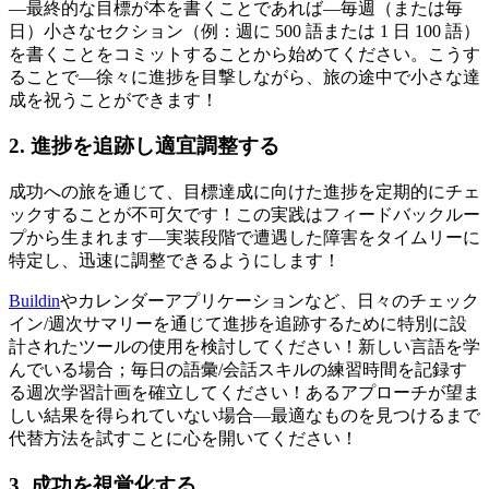
—最終的な目標が本を書くことであれば—毎週（または毎
日）小さなセクション（例：週に 500 語または 1 日 100 語）
を書くことをコミットすることから始めてください。こうす
ることで—徐々に進捗を目撃しながら、旅の途中で小さな達
成を祝うことができます！
2. 進捗を追跡し適宜調整する
成功への旅を通じて、目標達成に向けた進捗を定期的にチェ
ックすることが不可欠です！この実践はフィードバックルー
プから生まれます—実装段階で遭遇した障害をタイムリーに
特定し、迅速に調整できるようにします！
Buildin
やカレンダーアプリケーションなど、日々のチェック
イン/週次サマリーを通じて進捗を追跡するために特別に設
計されたツールの使用を検討してください！新しい言語を学
んでいる場合；毎日の語彙/会話スキルの練習時間を記録す
る週次学習計画を確立してください！あるアプローチが望ま
しい結果を得られていない場合—最適なものを見つけるまで
代替方法を試すことに心を開いてください！
3. 成功を視覚化する