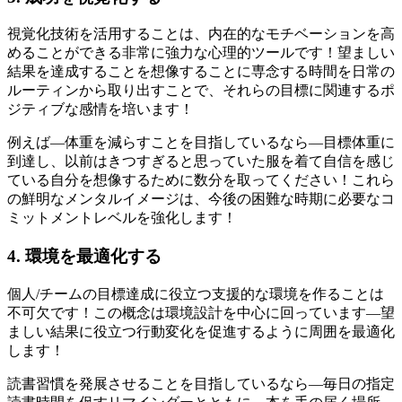
視覚化技術を活用することは、内在的なモチベーションを高
めることができる非常に強力な心理的ツールです！望ましい
結果を達成することを想像することに専念する時間を日常の
ルーティンから取り出すことで、それらの目標に関連するポ
ジティブな感情を培います！
例えば—体重を減らすことを目指しているなら—目標体重に
到達し、以前はきつすぎると思っていた服を着て自信を感じ
ている自分を想像するために数分を取ってください！これら
の鮮明なメンタルイメージは、今後の困難な時期に必要なコ
ミットメントレベルを強化します！
4. 環境を最適化する
個人/チームの目標達成に役立つ支援的な環境を作ることは
不可欠です！この概念は環境設計を中心に回っています—望
ましい結果に役立つ行動変化を促進するように周囲を最適化
します！
読書習慣を発展させることを目指しているなら—毎日の指定