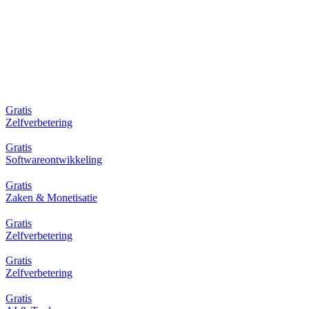
Allemaal
Zelfverbetering
Softwareontwikkeling
Zaken & Monetisatie
AI & Tools
Fitness & Welzijn
Marketing & Groei
Contentcreatie
Ontwerp & Creativiteit
Levensstijl & Hobby's
Geld & Investeren
Gratis
Zelfverbetering
Gratis
Softwareontwikkeling
Gratis
Zaken & Monetisatie
Gratis
Zelfverbetering
Gratis
Zelfverbetering
Gratis