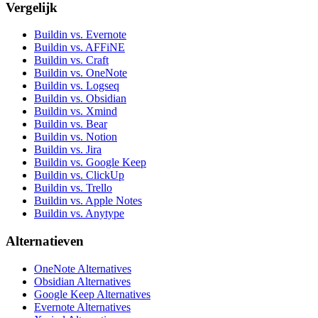
Vergelijk
Buildin vs. Evernote
Buildin vs. AFFiNE
Buildin vs. Craft
Buildin vs. OneNote
Buildin vs. Logseq
Buildin vs. Obsidian
Buildin vs. Xmind
Buildin vs. Bear
Buildin vs. Notion
Buildin vs. Jira
Buildin vs. Google Keep
Buildin vs. ClickUp
Buildin vs. Trello
Buildin vs. Apple Notes
Buildin vs. Anytype
Alternatieven
OneNote Alternatives
Obsidian Alternatives
Google Keep Alternatives
Evernote Alternatives