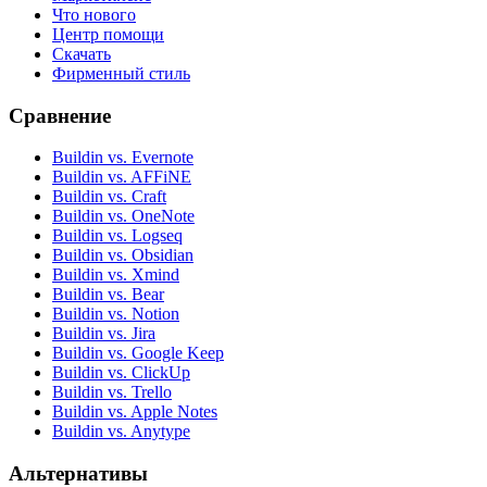
Что нового
Центр помощи
Скачать
Фирменный стиль
Сравнение
Buildin vs. Evernote
Buildin vs. AFFiNE
Buildin vs. Craft
Buildin vs. OneNote
Buildin vs. Logseq
Buildin vs. Obsidian
Buildin vs. Xmind
Buildin vs. Bear
Buildin vs. Notion
Buildin vs. Jira
Buildin vs. Google Keep
Buildin vs. ClickUp
Buildin vs. Trello
Buildin vs. Apple Notes
Buildin vs. Anytype
Альтернативы