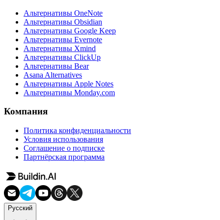
Альтернативы OneNote
Альтернативы Obsidian
Альтернативы Google Keep
Альтернативы Evernote
Альтернативы Xmind
Альтернативы ClickUp
Альтернативы Bear
Asana Alternatives
Альтернативы Apple Notes
Альтернативы Monday.com
Компания
Политика конфиденциальности
Условия использования
Соглашение о подписке
Партнёрская программа
Русский