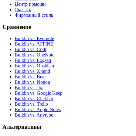
Центр помощи
Скачать
Фирменный стиль
Сравнение
Buildin vs. Evernote
Buildin vs. AFFiNE
Buildin vs. Craft
Buildin vs. OneNote
Buildin vs. Logseq
Buildin vs. Obsidian
Buildin vs. Xmind
Buildin vs. Bear
Buildin vs. Notion
Buildin vs. Jira
Buildin vs. Google Keep
Buildin vs. ClickUp
Buildin vs. Trello
Buildin vs. Apple Notes
Buildin vs. Anytype
Альтернативы