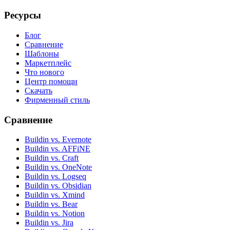
Ресурсы
Блог
Сравнение
Шаблоны
Маркетплейс
Что нового
Центр помощи
Скачать
Фирменный стиль
Сравнение
Buildin vs. Evernote
Buildin vs. AFFiNE
Buildin vs. Craft
Buildin vs. OneNote
Buildin vs. Logseq
Buildin vs. Obsidian
Buildin vs. Xmind
Buildin vs. Bear
Buildin vs. Notion
Buildin vs. Jira