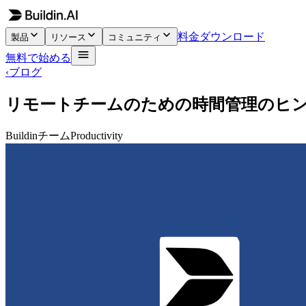
料金
ダウンロード
製品
リソース
コミュニティ
無料で始める
‹
ブログ
リモートチームのための時間管理のヒ
Buildinチーム
Productivity