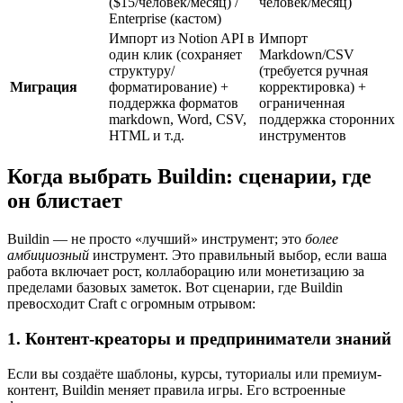
($15/человек/месяц) /
человек/месяц)
Enterprise (кастом)
Импорт из Notion API в
Импорт
один клик (сохраняет
Markdown/CSV
структуру/
(требуется ручная
Миграция
форматирование) +
корректировка) +
поддержка форматов
ограниченная
markdown, Word, CSV,
поддержка сторонних
HTML и т.д.
инструментов
Когда выбрать Buildin: сценарии, где
он блистает
Buildin — не просто «лучший» инструмент; это
более
амбициозный
инструмент. Это правильный выбор, если ваша
работа включает рост, коллаборацию или монетизацию за
пределами базовых заметок. Вот сценарии, где Buildin
превосходит Craft с огромным отрывом:
1. Контент-креаторы и предприниматели знаний
Если вы создаёте шаблоны, курсы, туториалы или премиум-
контент, Buildin меняет правила игры. Его встроенные