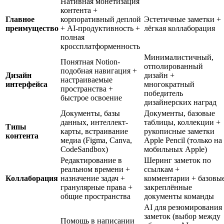
Нативная монетизация
контента +
Главное
корпоративный деплой
Эстетичные заметки +
преимущество
+ AI-продуктивность +
лёгкая коллаборация
полная
кроссплатформенность
Минималистичный,
Понятная Notion-
отполированный
подобная навигация +
Дизайн
дизайн +
настраиваемые
интерфейса
многократный
пространства +
победитель
быстрое освоение
дизайнерских наград
Документы, базы
Документы, базовые
данных, интеллект-
таблицы, коллекции +
Типы
карты, встраивание
рукописные заметки
контента
медиа (Figma, Canva,
Apple Pencil (только на
CodeSandbox)
мобильных Apple)
Редактирование в
Шеринг заметок по
реальном времени +
ссылкам +
Коллаборация
назначение задач +
комментарии + базовы
гранулярные права +
закреплённые
общие пространства
документы команды
AI для резюмирования
заметок (выбор между
Помощь в написании