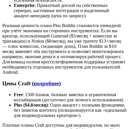
усиленная безопасность.
Enterprise
: Приватный деплой на собственных
серверах, кастомные интеграции и выделенный
аккаунт-менеджер (цена по запросу).
Реальная ценность плана Plus Buildin становится очевидной
при учёте экономии на сторонних инструментах. Если вы
креатор, использующий Gumroad ($5/месяц + комиссии за
транзакции) и Notion ($8/месяц), вы уже тратите $13+/месяц
— плюс комиссии, съедающие доход. План Buildin за $10/
месяц заменяет оба инструмента и позволяет монетизировать
напрямую, экономя деньги и оптимизируя рабочий процесс.
Для команд полная кроссплатформенная поддержка устраняет
необходимость отдельных инструментов для пользователей
Android.
Цены Craft (
подробнее
)
Free
: 1500 блоков, базовые заметки и ограниченная
коллаборация (достаточно для личного использования).
Plus ($4.8/месяц)
: Один аккаунт с полными функциями,
без лимитов контента (позиционируется как «идеальный
для индивидуальных креаторов»).
Платные планы Craft доступны для индивидуалов, но мало