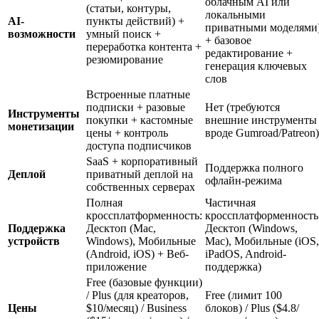
облачным AI или
(статьи, контуры,
локальными
AI-
пункты действий) +
приватными моделями
возможности
умный поиск +
+ базовое
переработка контента +
редактирование +
резюмирование
генерация ключевых
слов
Встроенные платные
подписки + разовые
Нет (требуются
Инструменты
покупки + кастомные
внешние инструменты
монетизации
цены + контроль
вроде Gumroad/Patreon)
доступа подписчиков
SaaS + корпоративный
Поддержка полного
Деплой
приватный деплой на
офлайн-режима
собственных серверах
Полная
Частичная
кроссплатформенность:
кроссплатформенность
Поддержка
Десктоп (Mac,
Десктоп (Windows,
устройств
Windows), Мобильные
Mac), Мобильные (iOS,
(Android, iOS) + Веб-
iPadOS, Android-
приложение
поддержка)
Free (базовые функции)
/ Plus (для креаторов,
Free (лимит 100
Цены
$10/месяц) / Business
блоков) / Plus ($4.8/