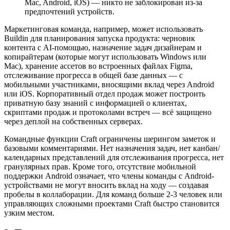
Mac, Android, iOS) — никто не заблокирован из-за
предпочтений устройств.
Маркетинговая команда, например, может использовать
Buildin для планирования запуска продукта: черновик
контента с AI-помощью, назначение задач дизайнерам и
копирайтерам (которые могут использовать Windows или
Mac), хранение ассетов во встроенных файлах Figma,
отслеживание прогресса в общей базе данных — с
мобильными участниками, вносящими вклад через Android
или iOS. Корпоративный отдел продаж может построить
приватную базу знаний с информацией о клиентах,
скриптами продаж и протоколами встреч — всё защищено
через деплой на собственных серверах.
Командные функции Craft ограничены шерингом заметок и
базовыми комментариями. Нет назначения задач, нет канбан/
календарных представлений для отслеживания прогресса, нет
гранулярных прав. Кроме того, отсутствие мобильной
поддержки Android означает, что члены команды с Android-
устройствами не могут вносить вклад на ходу — создавая
пробелы в коллаборации. Для команд больше 2-3 человек или
управляющих сложными проектами Craft быстро становится
узким местом.