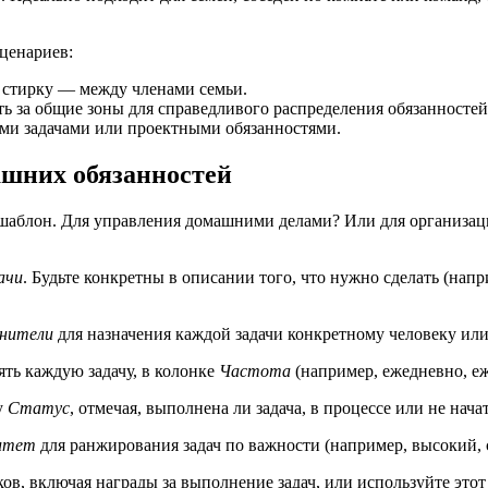
ценариев:
, стирку — между членами семьи.
ь за общие зоны для справедливого распределения обязанностей
и задачами или проектными обязанностями.
ашних обязанностей
т шаблон. Для управления домашними делами? Или для организа
ачи
. Будьте конкретны в описании того, что нужно сделать (на
нители
для назначения каждой задачи конкретному человеку или
ть каждую задачу, в колонке
Частота
(например, ежедневно, еж
у
Статус
, отмечая, выполнена ли задача, в процессе или не начат
итет
для ранжирования задач по важности (например, высокий, 
в, включая награды за выполнение задач, или используйте этот