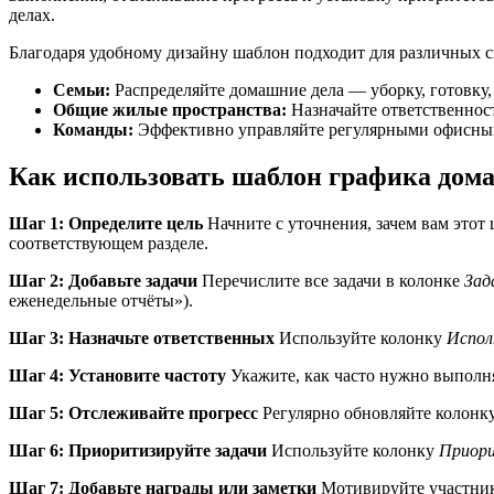
делах.
Благодаря удобному дизайну шаблон подходит для различных с
Семьи:
Распределяйте домашние дела — уборку, готовку
Общие жилые пространства:
Назначайте ответственност
Команды:
Эффективно управляйте регулярными офисным
Как использовать шаблон графика дом
Шаг 1: Определите цель
Начните с уточнения, зачем вам это
соответствующем разделе.
Шаг 2: Добавьте задачи
Перечислите все задачи в колонке
Зад
еженедельные отчёты»).
Шаг 3: Назначьте ответственных
Используйте колонку
Испол
Шаг 4: Установите частоту
Укажите, как часто нужно выполня
Шаг 5: Отслеживайте прогресс
Регулярно обновляйте колонк
Шаг 6: Приоритизируйте задачи
Используйте колонку
Приор
Шаг 7: Добавьте награды или заметки
Мотивируйте участнико