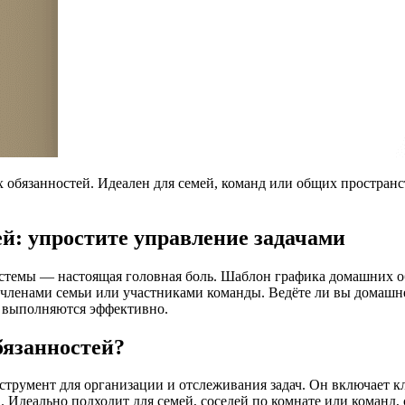
 обязанностей. Идеален для семей, команд или общих простран
й: упростите управление задачами
стемы — настоящая головная боль. Шаблон графика домашних об
 членами семьи или участниками команды. Ведёте ли вы домаш
чи выполняются эффективно.
бязанностей?
румент для организации и отслеживания задач. Он включает кл
 Идеально подходит для семей, соседей по комнате или команд,