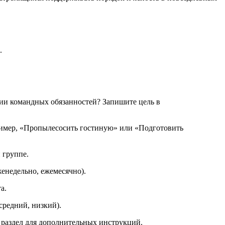
.
ции командных обязанностей? Запишите цель в
пример, «Пропылесосить гостиную» или «Подготовить
 группе.
енедельно, ежемесячно).
а.
средний, низкий).
 раздел для дополнительных инструкций.