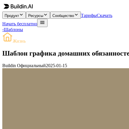
Тарифы
Скачать
Продукт
Ресурсы
Сообщество
Начать бесплатно
‹
Шаблоны
Жизнь
Шаблон графика домашних обязанност
Buildin Официальный
2025-01-15