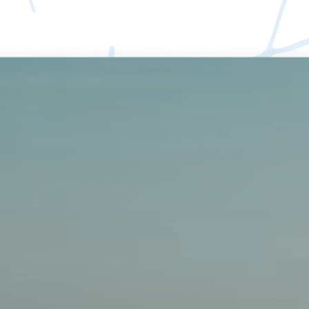
Crea. Organiza.
Colabora. Monetiza.
El espacio de trabajo AI todo en uno para Docs, Proyectos y
Suscripciones de pago. Unifica tus wikis, mapas mentales, bases de
datos y monetización de contenido en Buildin.
Comenzar
Wikis
Docs
Projects
Mind Maps
AI